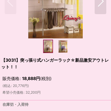
【3031】突っ張り式ハンガーラック☆新品激安アウトレ
ット！！
販売価格
:
18,888
円
(税別)
(
税込
:
20,776
円
)
希望小売価格
:
32,200
円
在庫切・入荷待