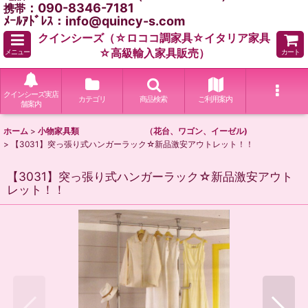
：090-8346-7181
携帯
ﾒｰﾙｱﾄﾞﾚｽ：info@quincy-s.com
クインシーズ（☆ロココ調家具☆イタリア家具
☆高級輸入家具販売）
メニュー
カート
クインシーズ実店
カテゴリ
商品検索
ご利用案内
舗案内
ホーム
>
小物家具類 （花台、ワゴン、イーゼル)
>
【3031】突っ張り式ハンガーラック☆新品激安アウトレット！！
【3031】突っ張り式ハンガーラック☆新品激安アウト
レット！！