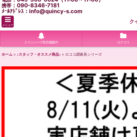
：090-8346-7181
携帯
ﾒｰﾙｱﾄﾞﾚｽ：info@quincy-s.com
ク
メニュー
クインシーズ実店舗案内
カテゴリ
ホーム
>
♪スタッフ・オススメ商品♪
>
ロココ調家具シリーズ