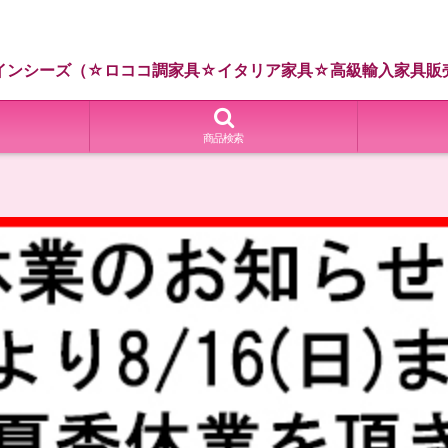
インシーズ（☆ロココ調家具☆イタリア家具☆高級輸入家具販
商品検索