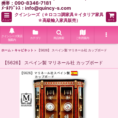
：090-8346-7181
携帯
ﾒｰﾙｱﾄﾞﾚｽ：info@quincy-s.com
クインシーズ（☆ロココ調家具☆イタリア家具
☆高級輸入家具販売）
メニュー
カート
クインシーズ実店
カテゴリ
商品検索
ご利用案内
舗案内
ホーム
>
キャビネット
>
【5626】 スペイン製 マリネール社 カップボード
【5626】 スペイン製 マリネール社 カップボード