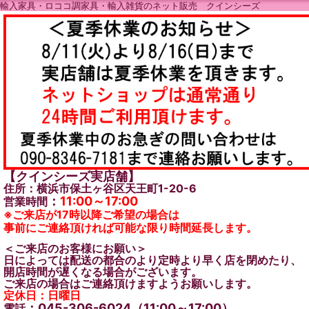
輸入家具・ロココ調家具・輸入雑貨のネット販売 クインシーズ
【クインシーズ実店舗】
住所：横浜市保土ヶ谷区天王町1-20-6
：
11:00～17:00
営業時間
※ご来店が17時以降ご希望の場合は
事前にご連絡頂ければ可能な限り時間延長します。
＜ご来店のお客様にお願い＞
日によっては配送の都合のより定時より早く店を閉めたり、
開店時間が遅くなる場合がございます。
ご来店の場合はご連絡頂けますようお願いします。
定休日：日曜日
：045-306-6024（11:00～17:00）
電話