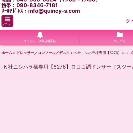
：090-8346-7181
携帯
ﾒｰﾙｱﾄﾞﾚｽ：info@quincy-s.com
ク
メニュー
クインシーズ実店舗案内
カテゴリ
ホーム
>
ドレッサー／コンソール／デスク
>
Ｋ社ニシハラ様専用【6276】ロコ
Ｋ社ニシハラ様専用【6276】ロココ調ドレサー（スツー