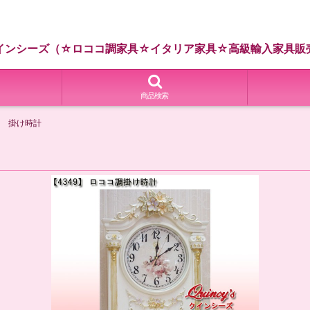
インシーズ（☆ロココ調家具☆イタリア家具☆高級輸入家具販
商品検索
コ調 掛け時計