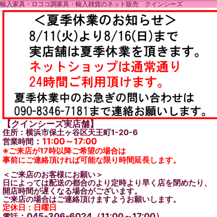
輸入家具・ロココ調家具・輸入雑貨のネット販売 クインシーズ
【クインシーズ実店舗】
住所：横浜市保土ヶ谷区天王町1-20-6
：
11:00～17:00
営業時間
※ご来店が17時以降ご希望の場合は
事前にご連絡頂ければ可能な限り時間延長します。
＜ご来店のお客様にお願い＞
日によっては配送の都合のより定時より早く店を閉めたり、
開店時間が遅くなる場合がございます。
ご来店の場合はご連絡頂けますようお願いします。
定休日：日曜日
：045-306-6024（11:00～17:00）
電話