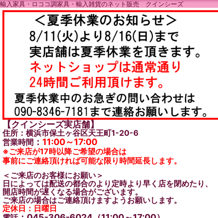
輸入家具・ロココ調家具・輸入雑貨のネット販売 クインシーズ
【クインシーズ実店舗】
住所：横浜市保土ヶ谷区天王町1-20-6
：
11:00～17:00
営業時間
※ご来店が17時以降ご希望の場合は
事前にご連絡頂ければ可能な限り時間延長します。
＜ご来店のお客様にお願い＞
日によっては配送の都合のより定時より早く店を閉めたり、
開店時間が遅くなる場合がございます。
ご来店の場合はご連絡頂けますようお願いします。
定休日：日曜日
：045-306-6024（11:00～17:00）
電話