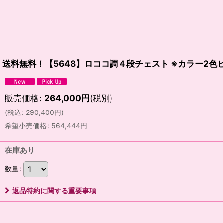
送料無料！【5648】ロココ調４段チェスト ※カラー2色
販売価格
:
264,000
円
(税別)
(
税込
:
290,400
円
)
希望小売価格
:
564,444
円
在庫あり
数量
:
返品特約に関する重要事項