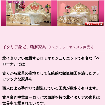
イタリア象嵌、猫脚家具
[
♪スタッフ・オススメ商品♪
]
北イタリアい位置するロミオとジュリエットで有名な『ベ
ローナ』では
古くから家具の産地として伝統的な象嵌細工を施したクラ
ッシックな家具を
職人による手作りで製造している工房が数多く有ります。
古き良き中世ヨーロッパの面影を持つ北イタリアの家具は
世界中で愛されています。