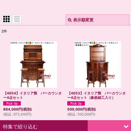
表示順変更
閉じる
2
件
表示数
:
並び順
:
絞り込む
【4654】イタリア製 バーカウンタ
【4653】イタリア製 バーカウンタ
ー4点セット
ー4点セット（象嵌細工入り）
884,000
円
(税別)
500,000
円
(税別)
(
税込
:
972,400
円
)
(
税込
:
550,000
円
)
特集で絞り込む