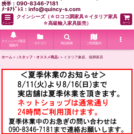
：090-8346-7181
携帯
ﾒｰﾙｱﾄﾞﾚｽ：info@quincy-s.com
クインシーズ（☆ロココ調家具☆イタリア家具
☆高級輸入家具販売）
メニュー
カート
クインシーズ実店
カテゴリ
商品検索
ご利用案内
舗案内
ホーム
>
♪スタッフ・オススメ商品♪
>
イタリア象嵌、猫脚家具