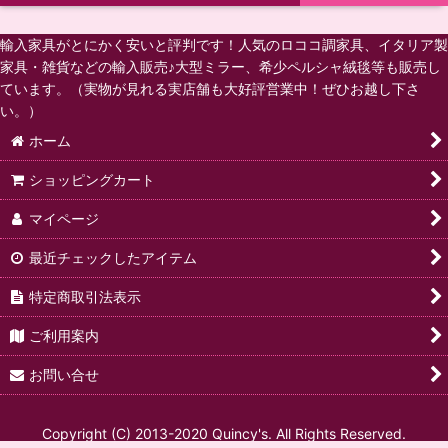
ロココ調家具シリーズ
輸入家具がとにかく安いと評判です！人気のロココ調家具、イタリア製
家具・雑貨などの輸入販売♪大型ミラー、希少ペルシャ絨毯等も販売し
イタリア サルタレッリ・モビリ社
ています。（実物が見れる実店舗も大好評営業中！ぜひお越し下さ
い。）
ヴェルサイユ・シリーズ
ホーム
アマルフィ・シリーズ
ショッピングカート
ジュリエッタ・シリーズ
マイページ
フローレンス・シリーズ
最近チェックしたアイテム
特定商取引法表示
レオナルド・シリーズ
ご利用案内
シリック・最高級家具
お問い合せ
ハイブランド家具
フランスベッド（介護ベッド／高級ソファ）
Copyright (C) 2013-2020 Quincy's. All Rights Reserved.