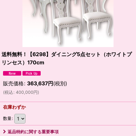
送料無料！【6298】ダイニング5点セット（ホワイトプ
リンセス）170cm
販売価格
:
363,637
円
(税別)
(
税込
:
400,000
円
)
在庫わずか
数量
:
返品特約に関する重要事項