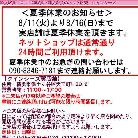
輸入家具・ロココ調家具・輸入雑貨のネット販売 クインシーズ
【クインシーズ実店舗】
住所：横浜市保土ヶ谷区天王町1-20-6
：
11:00～17:00
営業時間
※ご来店が17時以降ご希望の場合は
事前にご連絡頂ければ可能な限り時間延長します。
＜ご来店のお客様にお願い＞
日によっては配送の都合のより定時より早く店を閉めたり、
開店時間が遅くなる場合がございます。
ご来店の場合はご連絡頂けますようお願いします。
定休日：日曜日
：045-306-6024（11:00～17:00）
電話