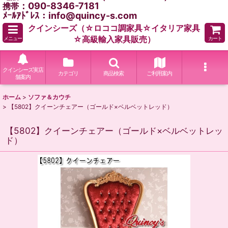
：090-8346-7181
携帯
ﾒｰﾙｱﾄﾞﾚｽ：info@quincy-s.com
クインシーズ（☆ロココ調家具☆イタリア家具
☆高級輸入家具販売）
メニュー
カート
クインシーズ実店
カテゴリ
商品検索
ご利用案内
舗案内
ホーム
>
ソファ＆カウチ
>
【5802】クイーンチェアー（ゴールド×ベルベットレッド）
【5802】クイーンチェアー（ゴールド×ベルベットレッ
ド）