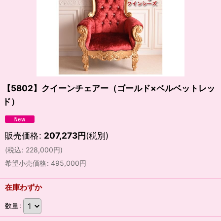
【5802】クイーンチェアー（ゴールド×ベルベットレッ
ド）
販売価格
:
207,273
円
(税別)
(
税込
:
228,000
円
)
希望小売価格
:
495,000
円
在庫わずか
数量
: