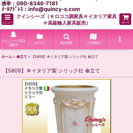
：090-8346-7181
携帯
ﾒｰﾙｱﾄﾞﾚｽ：info@quincy-s.com
クインシーズ（☆ロココ調家具☆イタリア家具
☆高級輸入家具販売）
メニュー
カート
クインシーズ実店
カテゴリ
商品検索
ご利用案内
舗案内
ホーム
>
傘立て
>
【5809】☆イタリア製 シリック社 傘立て
【5809】☆イタリア製 シリック社 傘立て