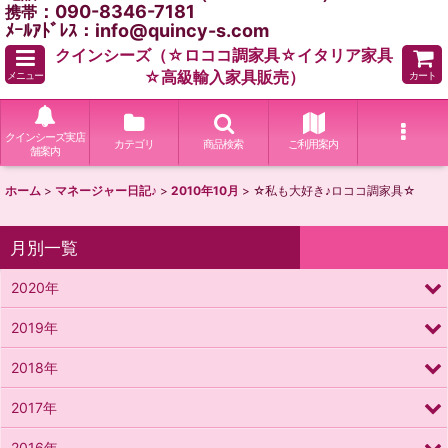
：090-8346-7181
携帯
ﾒｰﾙｱﾄﾞﾚｽ：info@quincy-s.com
クインシーズ（☆ロココ調家具☆イタリア家具
☆高級輸入家具販売）
メニュー
カート
クインシーズ実店
カテゴリ
商品検索
ご利用案内
舗案内
ホーム
>
マネージャー日記♪
>
2010年10月
>
☆私も大好き♪ロココ調家具☆
月別一覧
2020年
2019年
2018年
2017年
2016年