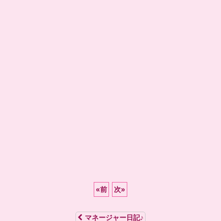
«
前
次
»
マネージャー日記♪