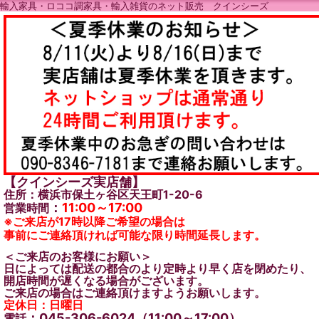
輸入家具・ロココ調家具・輸入雑貨のネット販売 クインシーズ
【クインシーズ実店舗】
住所：横浜市保土ヶ谷区天王町1-20-6
：
11:00～17:00
営業時間
※ご来店が17時以降ご希望の場合は
事前にご連絡頂ければ可能な限り時間延長します。
＜ご来店のお客様にお願い＞
日によっては配送の都合のより定時より早く店を閉めたり、
開店時間が遅くなる場合がございます。
ご来店の場合はご連絡頂けますようお願いします。
定休日：日曜日
：045-306-6024（11:00～17:00）
電話