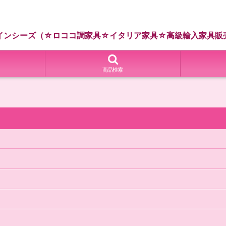
インシーズ（☆ロココ調家具☆イタリア家具☆高級輸入家具販
商品検索