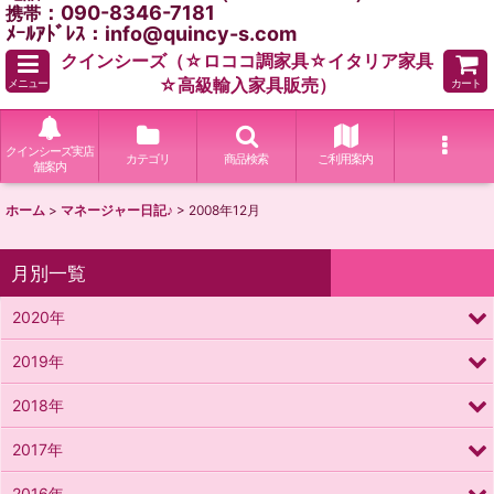
：090-8346-7181
携帯
ﾒｰﾙｱﾄﾞﾚｽ：info@quincy-s.com
クインシーズ（☆ロココ調家具☆イタリア家具
☆高級輸入家具販売）
メニュー
カート
クインシーズ実店
カテゴリ
商品検索
ご利用案内
舗案内
ホーム
>
マネージャー日記♪
>
2008年12月
月別一覧
2020年
2019年
2018年
2017年
2016年