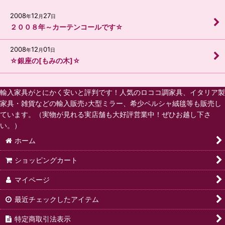
2008
12
27
年
月
日
２００８年～カーテンコールです☆
2008
12
01
年
月
日
☆銀座の[もみの木]☆
輸入家具がとにかく安いと評判です！人気のロココ調家具、イタリア製
家具・雑貨などの輸入販売♪大型ミラー、希少ペルシャ絨毯等も販売し
ています。（実物が見れる実店舗も大好評営業中！ぜひお越し下さ
い。）
ホーム
ショッピングカート
マイページ
最近チェックしたアイテム
特定商取引法表示