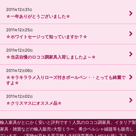
2011
12
31
年
月
日
☆一年ありがとうございました☆
2011
12
25
年
月
日
☆ホワイトセージって知っていますか？☆
2011
12
20
年
月
日
☆当店自慢のロココ調家具入荷しましたよ～☆
2011
12
06
年
月
日
☆キラキララメ入りローズ付きボールペン・・とっても綺麗で
すよ☆
2011
12
02
年
月
日
☆クリスマスにオススメ品☆
輸入家具がとにかく安いと評判です！人気のロココ調家具、イタリア製
家具・雑貨などの輸入販売♪大型ミラー、希少ペルシャ絨毯等も販売し
ています。（実物が見れる実店舗も大好評営業中！ぜひお越し下さ