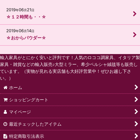
2019
06
21
年
月
日
☆１２時間も・・☆
2019
06
14
年
月
日
☆おからパウダー☆
輸入家具がとにかく安いと評判です！人気のロココ調家具、イタリア製
家具・雑貨などの輸入販売♪大型ミラー、希少ペルシャ絨毯等も販売し
ています。（実物が見れる実店舗も大好評営業中！ぜひお越し下さ
い。）
ホーム
ショッピングカート
マイページ
最近チェックしたアイテム
特定商取引法表示