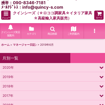
：090-8346-7181
携帯
ﾒｰﾙｱﾄﾞﾚｽ：info@quincy-s.com
クインシーズ（☆ロココ調家具☆イタリア家具
☆高級輸入家具販売）
メニュー
カート
クインシーズ実店
カテゴリ
商品検索
ご利用案内
舗案内
ホーム
>
マネージャー日記♪
>
2019年6月
月別一覧
2020年
2019年
2018年
2017年
2016年