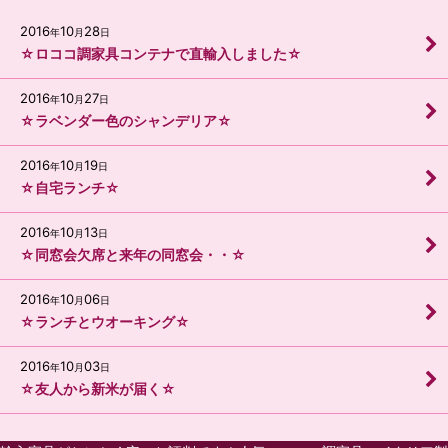
2016
10
28
年
月
日
☆ロココ調家具コンテナで直輸入しました☆
2016
10
27
年
月
日
☆ラベンダー色のシャンデリア☆
2016
10
19
年
月
日
☆自宅ランチ☆
2016
10
13
年
月
日
☆同窓会欠席と来年の同窓会・・☆
2016
10
06
年
月
日
☆ランチとウオーキング☆
2016
10
03
年
月
日
☆友人から新米が届く☆