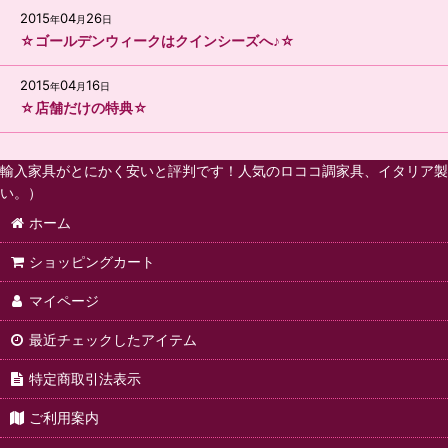
2015
04
26
年
月
日
☆ゴールデンウィークはクインシーズへ♪☆
2015
04
16
年
月
日
☆店舗だけの特典☆
輸入家具がとにかく安いと評判です！人気のロココ調家具、イタリア製
い。）
ホーム
ショッピングカート
マイページ
最近チェックしたアイテム
特定商取引法表示
ご利用案内