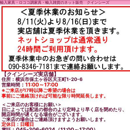
輸入家具・ロココ調家具・輸入雑貨のネット販売 クインシーズ
【クインシーズ実店舗】
住所：横浜市保土ヶ谷区天王町1-20-6
：
11:00～17:00
営業時間
※ご来店が17時以降ご希望の場合は
事前にご連絡頂ければ可能な限り時間延長します。
＜ご来店のお客様にお願い＞
日によっては配送の都合のより定時より早く店を閉めたり、
開店時間が遅くなる場合がございます。
ご来店の場合はご連絡頂けますようお願いします。
定休日：日曜日
：045-306-6024（11:00～17:00）
電話