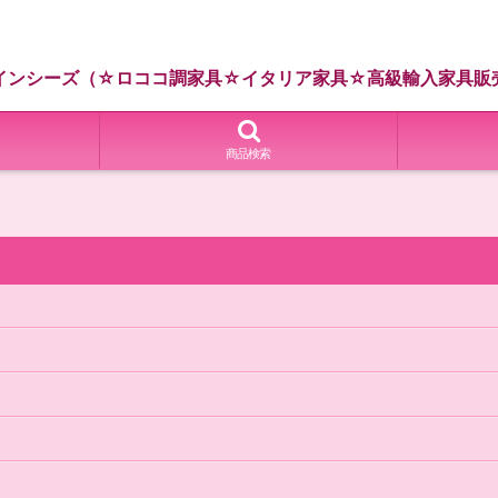
インシーズ（☆ロココ調家具☆イタリア家具☆高級輸入家具販
商品検索