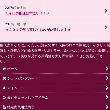
2017
01
31
年
月
日
☆今日の配送はすごい！！☆
2017
01
07
年
月
日
☆２０１７年も宜しくおねがい致します☆
輸入家具がとにかく安いと評判です！人気のロココ調家具、イタリア製
家具・雑貨などの輸入販売♪大型ミラー、希少ペルシャ絨毯等も販売し
ています。（実物が見れる実店舗も大好評営業中！ぜひお越し下さ
い。）
ホーム
ショッピングカート
マイページ
最近チェックしたアイテム
特定商取引法表示