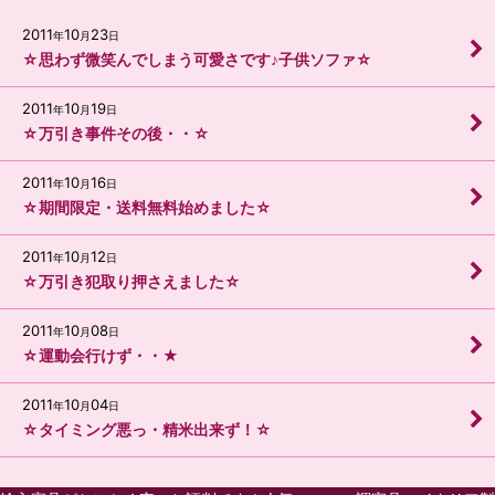
2011
10
23
年
月
日
☆思わず微笑んでしまう可愛さです♪子供ソファ☆
2011
10
19
年
月
日
☆万引き事件その後・・☆
2011
10
16
年
月
日
☆期間限定・送料無料始めました☆
2011
10
12
年
月
日
☆万引き犯取り押さえました☆
2011
10
08
年
月
日
☆運動会行けず・・★
2011
10
04
年
月
日
☆タイミング悪っ・精米出来ず！☆