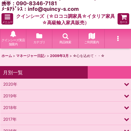
：090-8346-7181
携帯
ﾒｰﾙｱﾄﾞﾚｽ：info@quincy-s.com
クインシーズ（☆ロココ調家具☆イタリア家具
☆高級輸入家具販売）
メニュー
カート
クインシーズ実店
カテゴリ
商品検索
ご利用案内
舗案内
ホーム
>
マネージャー日記♪
>
2009年3月
>
☆心を込めて・・☆
月別一覧
2020年
2019年
2018年
2017年
2016年