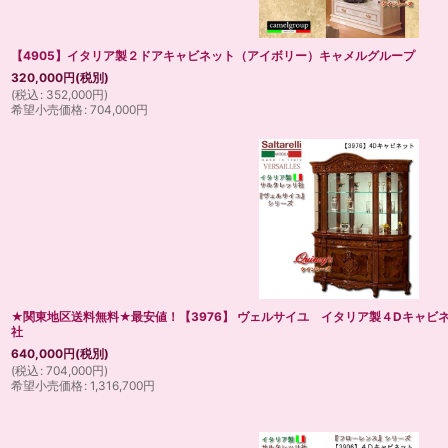
【4905】イタリア製２ドアキャビネット（アイボリー）キャメルグループ
320,000
円
(税別)
(
税込
:
352,000
円
)
希望小売価格
:
704,000
円
★関東地区送料無料★最安値！【3976】 ヴェルサイユ イタリア製４Dキャビ
社
640,000
円
(税別)
(
税込
:
704,000
円
)
希望小売価格
:
1,316,700
円