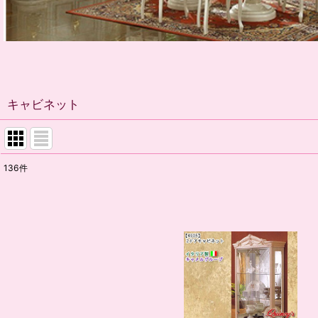
キャビネット
136
件
表示数
:
並び順
: