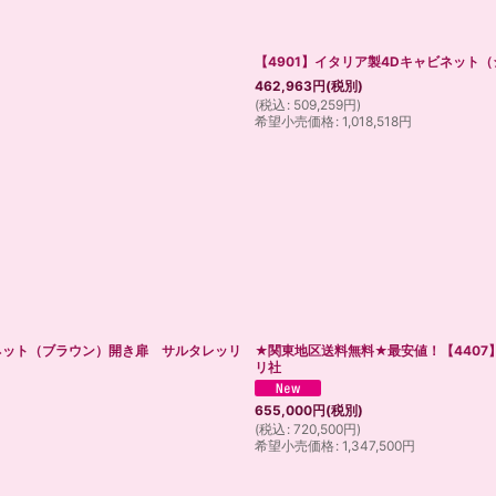
【4901】イタリア製4Dキャビネット
462,963
円
(税別)
(
税込
:
509,259
円
)
希望小売価格
:
1,018,518
円
ネット（ブラウン）開き扉 サルタレッリ
★関東地区送料無料★最安値！【440
リ社
655,000
円
(税別)
(
税込
:
720,500
円
)
希望小売価格
:
1,347,500
円