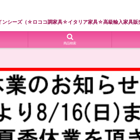
インシーズ（☆ロココ調家具☆イタリア家具☆高級輸入家具販
商品検索