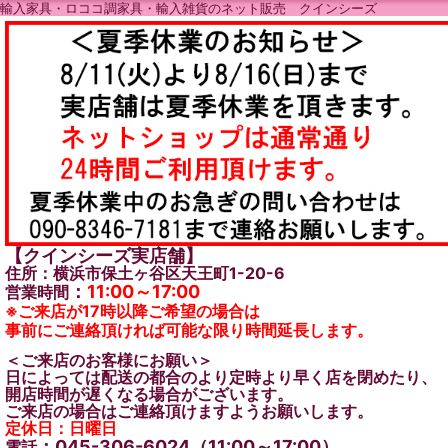
輸入家具・ロココ調家具・輸入雑貨のネット販売 クインシーズ
【クインシーズ実店舗】
住所：横浜市保土ヶ谷区天王町1-20-6
：
11:00～17:00
営業時間
※ご来店が17時以降ご希望の場合は
事前にご連絡頂ければ可能な限り時間延長します。
＜ご来店のお客様にお願い＞
日によっては配送の都合のより定時より早く店を閉めたり、
開店時間が遅くなる場合がございます。
ご来店の場合はご連絡頂けますようお願いします。
定休日：日曜日
：045-306-6024（11:00～17:00）
電話