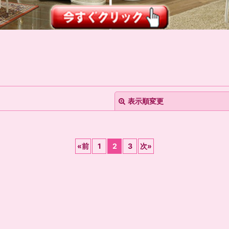
表示順変更
«
前
1
2
3
次
»
絞り込む