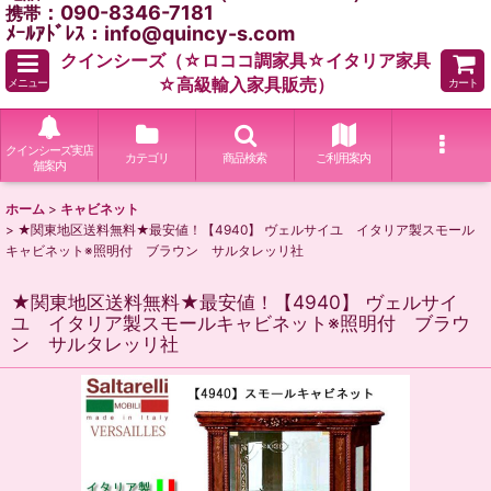
：090-8346-7181
携帯
ﾒｰﾙｱﾄﾞﾚｽ：info@quincy-s.com
クインシーズ（☆ロココ調家具☆イタリア家具
☆高級輸入家具販売）
メニュー
カート
クインシーズ実店
カテゴリ
商品検索
ご利用案内
舗案内
ホーム
>
キャビネット
>
★関東地区送料無料★最安値！【4940】 ヴェルサイユ イタリア製スモール
キャビネット※照明付 ブラウン サルタレッリ社
★関東地区送料無料★最安値！【4940】 ヴェルサイ
ユ イタリア製スモールキャビネット※照明付 ブラウ
ン サルタレッリ社