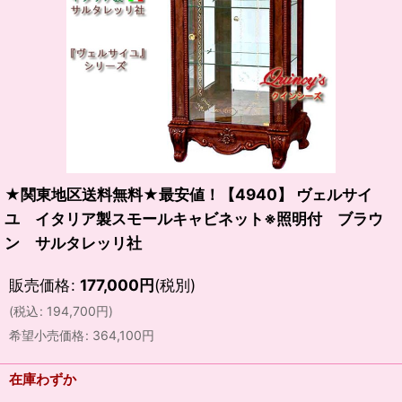
★関東地区送料無料★最安値！【4940】 ヴェルサイ
ユ イタリア製スモールキャビネット※照明付 ブラウ
ン サルタレッリ社
販売価格
:
177,000
円
(税別)
(
税込
:
194,700
円
)
希望小売価格
:
364,100
円
在庫わずか