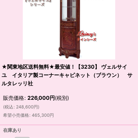
★関東地区送料無料★最安値！【3230】 ヴェルサイ
ユ イタリア製コーナーキャビネット（ブラウン） サ
ルタレッリ社
販売価格
:
226,000
円
(税別)
(
税込
:
248,600
円
)
希望小売価格
:
465,300
円
在庫あり