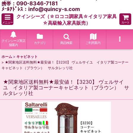
：090-8346-7181
携帯
ﾒｰﾙｱﾄﾞﾚｽ：info@quincy-s.com
クインシーズ（☆ロココ調家具☆イタリア家具
☆高級輸入家具販売）
メニュー
カート
クインシーズ実店
カテゴリ
商品検索
ご利用案内
舗案内
ホーム
>
キャビネット
>
★関東地区送料無料★最安値！【3230】 ヴェルサイユ イタリア製コーナー
キャビネット（ブラウン） サルタレッリ社
★関東地区送料無料★最安値！【3230】 ヴェルサイ
ユ イタリア製コーナーキャビネット（ブラウン） サ
ルタレッリ社