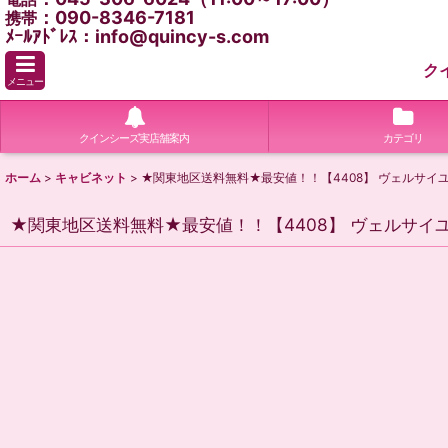
：090-8346-7181
携帯
ﾒｰﾙｱﾄﾞﾚｽ：info@quincy-s.com
ク
メニュー
クインシーズ実店舗案内
カテゴリ
ホーム
>
キャビネット
>
★関東地区送料無料★最安値！！【4408】 ヴェルサ
★関東地区送料無料★最安値！！【4408】 ヴェルサ