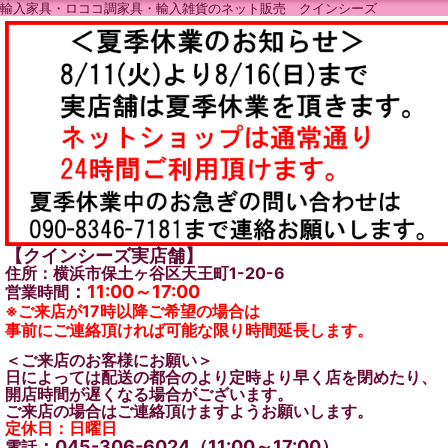
輸入家具・ロココ調家具・輸入雑貨のネット販売 クインシーズ
【クインシーズ実店舗】
住所：横浜市保土ヶ谷区天王町1-20-6
：
11:00～17:00
営業時間
※ご来店が17時以降ご希望の場合は
事前にご連絡頂ければ可能な限り時間延長します。
＜ご来店のお客様にお願い＞
日によっては配送の都合のより定時より早く店を閉めたり、
開店時間が遅くなる場合がございます。
ご来店の場合はご連絡頂けますようお願いします。
定休日：日曜日
：045-306-6024（11:00～17:00）
電話