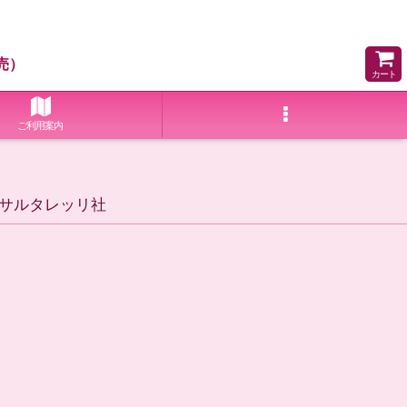
売）
カート
ご利用案内
 サルタレッリ社