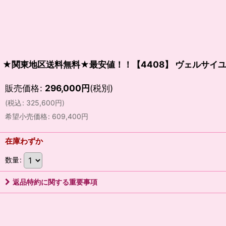
★関東地区送料無料★最安値！！【4408】 ヴェルサ
販売価格
:
296,000
円
(税別)
(
税込
:
325,600
円
)
希望小売価格
:
609,400
円
在庫わずか
数量
:
返品特約に関する重要事項