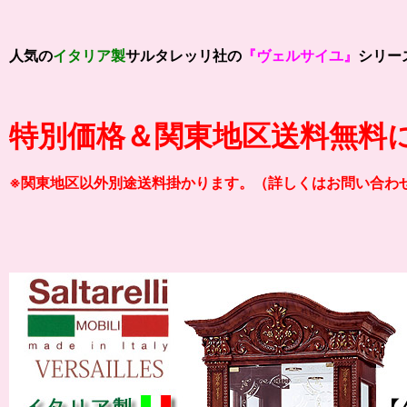
人気の
イタリア製
サルタレッリ社の
『ヴェルサイユ』
シリー
特別価格＆関東地区送料無料
※関東地区以外別途送料掛かります。（詳しくはお問い合わ