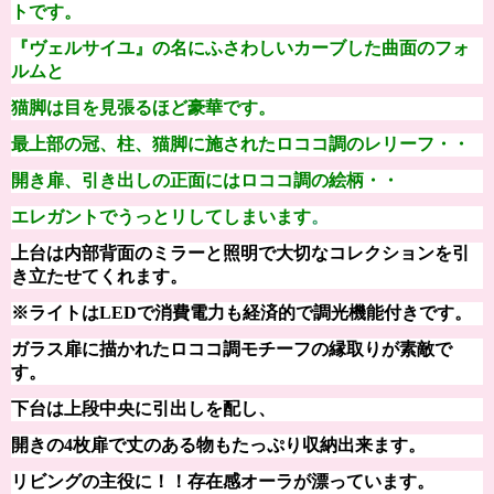
トです。
『
ヴェルサイユ
』の名にふさわしいカーブした曲面のフォ
ルムと
猫脚は目を見張るほど
豪華です。
最上部の冠、柱、猫脚に施されたロココ調のレリーフ・・
開き扉、引き出しの正面にはロココ調の絵柄・・
エレガントでうっとリしてしまいます
。
上台は内部背面のミラーと
照明で大切なコレクションを
引
き立たせてくれます。
※ライトはLEDで消費電力も経済的で調光機能付きです。
ガラス扉に描かれたロココ調モチーフの縁取りが素敵で
す。
下台は上段中央に引出しを配し、
開きの4枚扉で丈のある物もたっぷり収納出来ます。
リビングの主役に！！
存在感オーラが漂っています。