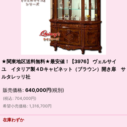
★関東地区送料無料★最安値！【3976】 ヴェルサイ
ユ イタリア製４Dキャビネット（ブラウン）開き扉 サ
ルタレッリ社
販売価格
:
640,000
円
(税別)
(
税込
:
704,000
円
)
希望小売価格
:
1,316,700
円
在庫わずか