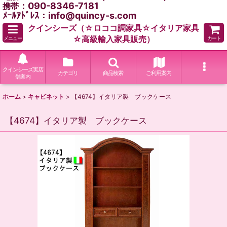
：090-8346-7181
携帯
ﾒｰﾙｱﾄﾞﾚｽ：info@quincy-s.com
クインシーズ（☆ロココ調家具☆イタリア家具
☆高級輸入家具販売）
メニュー
カート
クインシーズ実店
カテゴリ
商品検索
ご利用案内
舗案内
ホーム
>
キャビネット
>
【4674】イタリア製 ブックケース
【4674】イタリア製 ブックケース