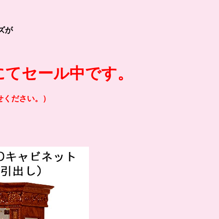
ズが
にてセール中です。
せください。）