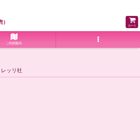
売）
カート
ご利用案内
タレッリ社