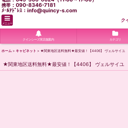
：090-8346-7181
携帯
ﾒｰﾙｱﾄﾞﾚｽ：info@quincy-s.com
ク
メニュー
クインシーズ実店舗案内
カテゴリ
ホーム
>
キャビネット
>
★関東地区送料無料★最安値！【4406】 ヴェルサイ
★関東地区送料無料★最安値！【4406】 ヴェルサイユ