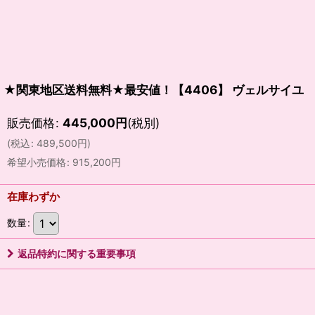
★関東地区送料無料★最安値！【4406】 ヴェルサイユ
販売価格
:
445,000
円
(税別)
(
税込
:
489,500
円
)
希望小売価格
:
915,200
円
在庫わずか
数量
:
返品特約に関する重要事項