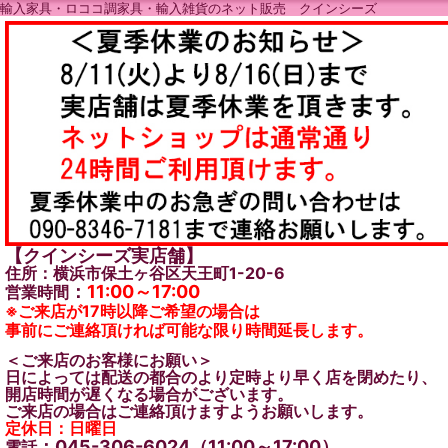
輸入家具・ロココ調家具・輸入雑貨のネット販売 クインシーズ
【クインシーズ実店舗】
住所：横浜市保土ヶ谷区天王町1-20-6
：
11:00～17:00
営業時間
※ご来店が17時以降ご希望の場合は
事前にご連絡頂ければ可能な限り時間延長します。
＜ご来店のお客様にお願い＞
日によっては配送の都合のより定時より早く店を閉めたり、
開店時間が遅くなる場合がございます。
ご来店の場合はご連絡頂けますようお願いします。
定休日：日曜日
：045-306-6024（11:00～17:00）
電話