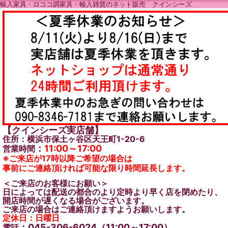
輸入家具・ロココ調家具・輸入雑貨のネット販売 クインシーズ
【クインシーズ実店舗】
住所：横浜市保土ヶ谷区天王町1-20-6
：
11:00～17:00
営業時間
※ご来店が17時以降ご希望の場合は
事前にご連絡頂ければ可能な限り時間延長します。
＜ご来店のお客様にお願い＞
日によっては配送の都合のより定時より早く店を閉めたり、
開店時間が遅くなる場合がございます。
ご来店の場合はご連絡頂けますようお願いします。
定休日：日曜日
：045-306-6024（11:00～17:00）
電話