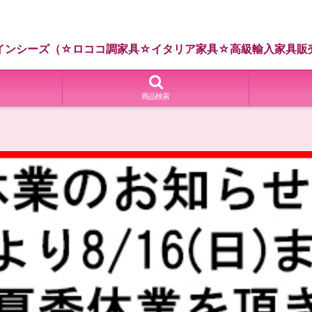
インシーズ（☆ロココ調家具☆イタリア家具☆高級輸入家具販
商品検索