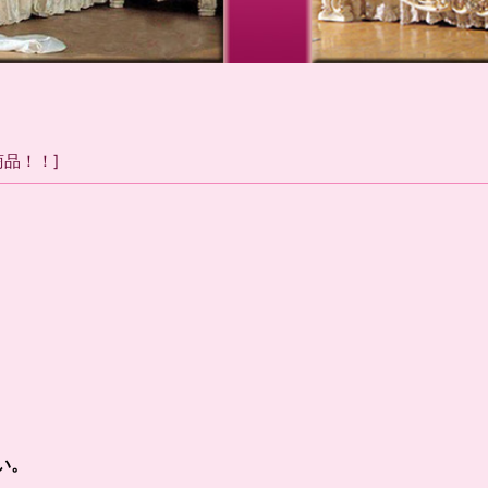
商品！！
]
い。