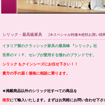
シリック・最高級家具
[
☆スペシャル特価☆絶対お買い得
イタリア製のクラッシック家具の最高峰 『シリック』社
世界のＶＩＰ、セレブが愛用する憧れのブランドです。
シリック もクインシーズにお任せ下さい！！
貴方の手の届く価格に相談に乗ります。
※掲載商品以外のシリック社すべての商品を
格安
にて
輸入いたします
。まずはお気軽にお問い合わせ下さ