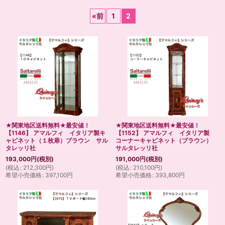
表示数
:
«
前
1
2
並び順
:
絞り込む
★関東地区送料無料★最安値！
★関東地区送料無料★最安値！
【1146】 アマルフィ イタリア製キ
【1152】 アマルフィ イタリア製
ャビネット（１枚扉）ブラウン サル
コーナーキャビネット（ブラウン）
タレッリ社
サルタレッリ社
193,000
円
(税別)
191,000
円
(税別)
(
税込
:
212,300
円
)
(
税込
:
210,100
円
)
希望小売価格
:
397,100
円
希望小売価格
:
393,800
円