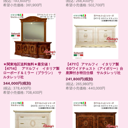
(
税込
:
193,600
円
)
(
税込
:
268,400
円
)
希望小売価格
:
361,900
円
希望小売価格
:
502,700
円
★関東地区送料無料★最安値！
【4711】 アマルフィ イタリア製
【4714】 アマルフィ イタリア製
６Dワイドチェスト（アイボリー）台
ローボード＆ミラー（ブラウン） サ
座脚付き特注仕様 サルタレッリ社
ルタレッリ社
241,800
円
(税別)
344,000
円
(税別)
(
税込
:
265,980
円
)
(
税込
:
378,400
円
)
希望小売価格
:
440,000
円
希望小売価格
:
708,400
円