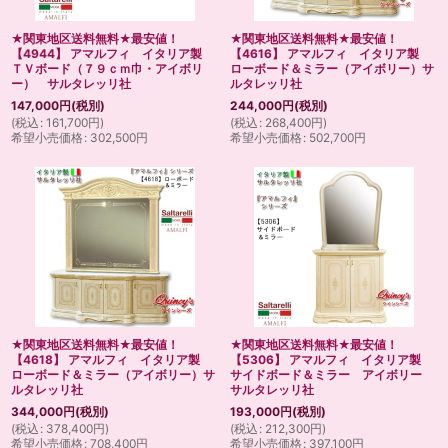
★関東地区送料無料★最安値！
★関東地区送料無料★最安値！
【4944】 アマルフィ イタリア製
【4616】 アマルフィ イタリア製
ＴＶボード（７９ｃｍ巾・アイボリ
ローボード＆ミラー（アイボリー）サ
ー） サルタレッリ社
ルタレッリ社
147,000
円
(税別)
244,000
円
(税別)
(
税込
:
161,700
円
)
(
税込
:
268,400
円
)
希望小売価格
:
302,500
円
希望小売価格
:
502,700
円
★関東地区送料無料★最安値！
★関東地区送料無料★最安値！
【4618】 アマルフィ イタリア製
【5306】 アマルフィ イタリア製
ローボード＆ミラー（アイボリー）サ
サイドボード＆ミラー アイボリー
ルタレッリ社
サルタレッリ社
344,000
円
(税別)
193,000
円
(税別)
(
税込
:
378,400
円
)
(
税込
:
212,300
円
)
希望小売価格
:
708,400
円
希望小売価格
:
397,100
円