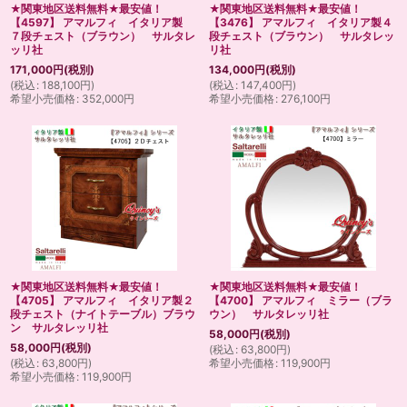
★関東地区送料無料★最安値！
★関東地区送料無料★最安値！
【4597】 アマルフィ イタリア製
【3476】 アマルフィ イタリア製４
７段チェスト（ブラウン） サルタレ
段チェスト（ブラウン） サルタレッ
ッリ社
リ社
171,000
円
(税別)
134,000
円
(税別)
(
税込
:
188,100
円
)
(
税込
:
147,400
円
)
希望小売価格
:
352,000
円
希望小売価格
:
276,100
円
★関東地区送料無料★最安値！
★関東地区送料無料★最安値！
【4705】 アマルフィ イタリア製２
【4700】 アマルフィ ミラー（ブラ
段チェスト（ナイトテーブル）ブラウ
ウン） サルタレッリ社
ン サルタレッリ社
58,000
円
(税別)
58,000
円
(税別)
(
税込
:
63,800
円
)
(
税込
:
63,800
円
)
希望小売価格
:
119,900
円
希望小売価格
:
119,900
円