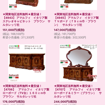
★関東地区送料無料★最安値！
★関東地区送料無料★最安値！
【4943】 アマルフィ イタリア製
【4945】 アマルフィ イタリア製
ステレオキャビネット ブラウン サ
ＴＶボード（７９ｃｍ巾・ブラウ
ルタレッリ社
ン） サルタレッリ社
151,000
円
(税別)
147,000
円
(税別)
(
税込
:
166,100
円
)
(
税込
:
161,700
円
)
希望小売価格
:
311,300
円
希望小売価格
:
302,500
円
★関東地区送料無料★最安値！
★関東地区送料無料★最安値！
【4706】 アマルフィ イタリア製
【4707】 アマルフィ イタリア製
ローボード（TV台）１６０ｃｍ巾
ローボード＆ミラー（ブラウン） サ
ブラウン サルタレッリ社
ルタレッリ社
176,000
円
(税別)
244,000
円
(税別)