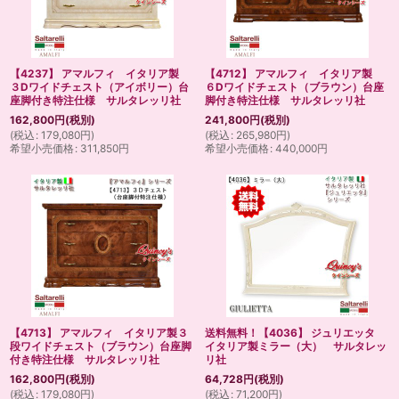
【4237】 アマルフィ イタリア製
【4712】 アマルフィ イタリア製
３Dワイドチェスト（アイボリー）台
６Dワイドチェスト（ブラウン）台座
座脚付き特注仕様 サルタレッリ社
脚付き特注仕様 サルタレッリ社
162,800
円
(税別)
241,800
円
(税別)
(
税込
:
179,080
円
)
(
税込
:
265,980
円
)
希望小売価格
:
311,850
円
希望小売価格
:
440,000
円
【4713】 アマルフィ イタリア製３
送料無料！【4036】 ジュリエッタ
段ワイドチェスト（ブラウン）台座脚
イタリア製ミラー（大） サルタレッ
付き特注仕様 サルタレッリ社
リ社
162,800
円
(税別)
64,728
円
(税別)
(
税込
:
179,080
円
)
(
税込
:
71,200
円
)