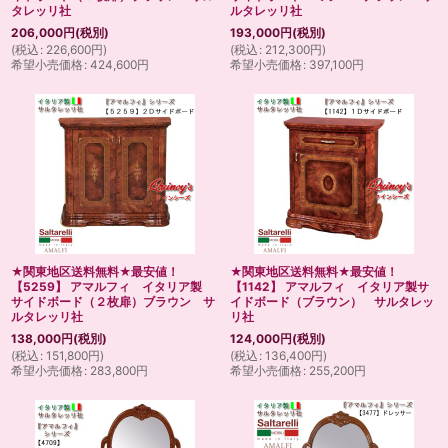
タレッリ社
ルタレッリ社
206,000
円
(税別)
193,000
円
(税別)
(
税込
:
226,600
円
)
(
税込
:
212,300
円
)
希望小売価格
:
424,600
円
希望小売価格
:
397,100
円
★関東地区送料無料★最安値！
★関東地区送料無料★最安値！
【5259】 アマルフィ イタリア製
【1142】 アマルフィ イタリア製サ
サイドボード（２枚扉）ブラウン サ
イドボード（ブラウン） サルタレッ
ルタレッリ社
リ社
138,000
円
(税別)
124,000
円
(税別)
(
税込
:
151,800
円
)
(
税込
:
136,400
円
)
希望小売価格
:
283,800
円
希望小売価格
:
255,200
円