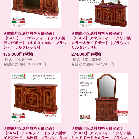
★関東地区送料無料★最安値！
★関東地区送料無料★最安値！
【3475】 アマルフィ イタリア製
【3562】 アマルフィ イタリア製
テレビボード（１６０ｃｍ巾・ブラウ
ミラー＆サイドボード（ブラウン）
ン） サルタレッリ社
サルタレッリ社
185,000
円
(税別)
274,000
円
(税別)
(
税込
:
203,500
円
)
(
税込
:
301,400
円
)
希望小売価格
:
380,600
円
希望小売価格
:
544,500
円
★関東地区送料無料★最安値！
★関東地区送料無料★最安値！
【3474】 アマルフィ イタリア製サ
【5309】 アマルフィ イタリア製
イドボード（３枚扉）ブラウン サル
サイドボード＆ミラー ブラウン サ