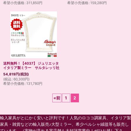
希望小売価格
:
311,850
円
希望小売価格
:
159,280
円
送料無料！【4037】 ジュリエッタ
イタリア製ミラー サルタレッリ社
54,819
円
(税別)
(
税込
:
60,300
円
)
希望小売価格
:
131,780
円
«
前
1
2
輸入家具がとにかく安いと評判です！人気のロココ調家具、イタリア製
家具・雑貨などの輸入販売♪大型ミラー、希少ペルシャ絨毯等も販売し
ています。（実物が見れる実店舗も大好評営業中！ぜひお越し下さ