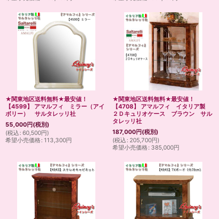
★関東地区送料無料★最安値！
★関東地区送料無料★最安値！
【4599】 アマルフィ ミラー（アイ
【4708】 アマルフィ イタリア製
ボリー） サルタレッリ社
２Ｄキュリオケース ブラウン サル
タレッリ社
55,000
円
(税別)
187,000
円
(税別)
(
税込
:
60,500
円
)
希望小売価格
:
113,300
円
(
税込
:
205,700
円
)
希望小売価格
:
385,000
円