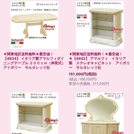
★関東地区送料無料★最安値！
★関東地区送料無料！★最安値！
【4934】 イタリア製アマルフィダイ
★【4942】 アマルフィ イタリア
ニングテーブル ２００ｃｍ（伸長式）
製 ステレオキャビネット アイボリ
アイボリー サルタレッリ社
ー サルタレッリ社
151,000
円
(税別)
(
税込
:
166,100
円
)
希望小売価格
:
311,300
円