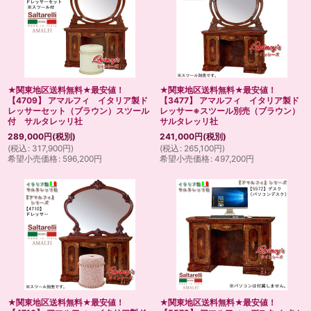
★関東地区送料無料★最安値！
★関東地区送料無料★最安値！
【4709】 アマルフィ イタリア製ド
【3477】 アマルフィ イタリア製ド
レッサーセット（ブラウン）スツール
レッサー※スツール別売（ブラウン）
付 サルタレッリ社
サルタレッリ社
289,000
円
(税別)
241,000
円
(税別)
(
税込
:
317,900
円
)
(
税込
:
265,100
円
)
希望小売価格
:
596,200
円
希望小売価格
:
497,200
円
★関東地区送料無料★最安値！
★関東地区送料無料★最安値！