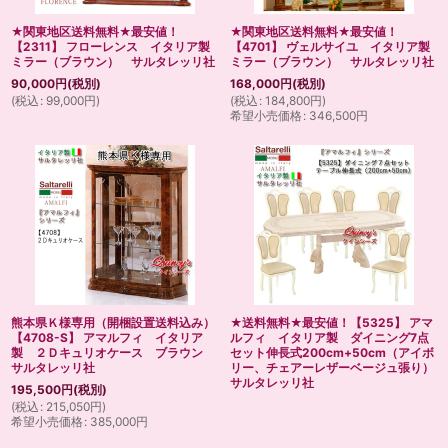
★関東地区送料無料★最安値！
★関東地区送料無料★最安値！
【2311】 フローレンス イタリア製
【4701】 ヴェルサイユ イタリア製
ミラー（ブラウン） サルタレッリ社
ミラー（ブラウン） サルタレッリ社
90,000
円
(税別)
168,000
円
(税別)
(
税込
:
99,000
円
)
(
税込
:
184,800
円
)
希望小売価格
:
346,500
円
熊本県Ｋ様専用（開梱設置送料込み）
★送料無料★最安値！【5325】 アマ
【4708-S】 アマルフィ イタリア
ルフィ イタリア製 ダイニング7点
製 ２Ｄキュリオケース ブラウン
セット伸長式200cm+50cm（アイボ
サルタレッリ社
リー、チェアーレザーベージュ張り）
サルタレッリ社
195,500
円
(税別)
(
税込
:
215,050
円
)
希望小売価格
:
385,000
円