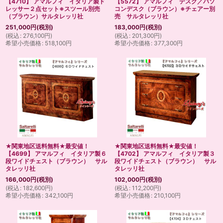
【4710】 アマルフィ イタリア製ド
【5572】 アマルフィ デスク／パソ
レッサー２点セット※スツール別売
コンデスク（ブラウン）※チェアー別
（ブラウン）サルタレッリ社
売 サルタレッリ社
251,000
円
(税別)
183,000
円
(税別)
(
税込
:
276,100
円
)
(
税込
:
201,300
円
)
希望小売価格
:
518,100
円
希望小売価格
:
377,300
円
★関東地区送料無料★最安値！
★関東地区送料無料★最安値！
【4699】 アマルフィ イタリア製６
【4702】 アマルフィ イタリア製３
段ワイドチェスト（ブラウン） サル
段ワイドチェスト（ブラウン） サル
タレッリ社
タレッリ社
166,000
円
(税別)
102,000
円
(税別)
(
税込
:
182,600
円
)
(
税込
:
112,200
円
)
希望小売価格
:
342,100
円
希望小売価格
:
210,100
円