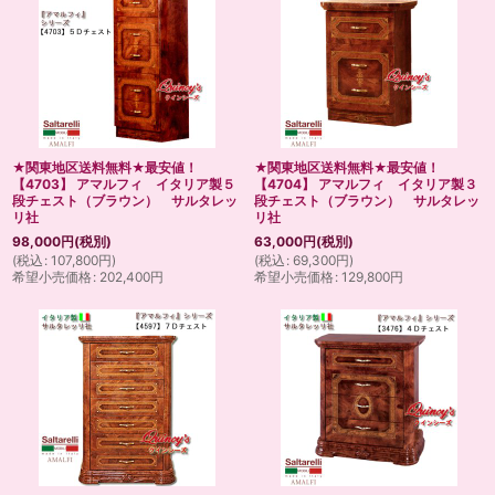
★関東地区送料無料★最安値！
★関東地区送料無料★最安値！
【4703】 アマルフィ イタリア製５
【4704】 アマルフィ イタリア製３
段チェスト（ブラウン） サルタレッ
段チェスト（ブラウン） サルタレッ
リ社
リ社
98,000
円
(税別)
63,000
円
(税別)
(
税込
:
107,800
円
)
(
税込
:
69,300
円
)
希望小売価格
:
202,400
円
希望小売価格
:
129,800
円