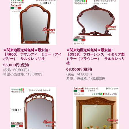
★関東地区送料無料★最安値！
★関東地区送料無料★最安値！
【4600】 アマルフィ ミラー（アイ
【3558】 フローレンス イタリア製
ボリー） サルタレッリ社
ミラー（ブラウンー） サルタレッリ
社
55,000
円
(税別)
68,000
円
(税別)
(
税込
:
60,500
円
)
希望小売価格
:
113,300
円
(
税込
:
74,800
円
)
希望小売価格
:
140,800
円