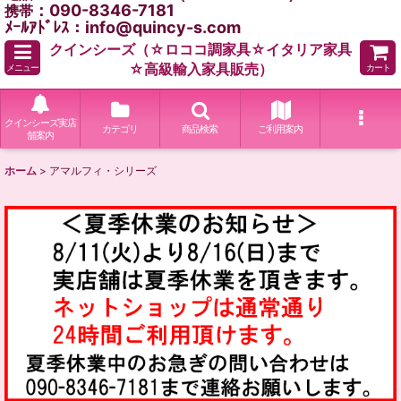
：090-8346-7181
携帯
ﾒｰﾙｱﾄﾞﾚｽ：info@quincy-s.com
クインシーズ（☆ロココ調家具☆イタリア家具
☆高級輸入家具販売）
メニュー
カート
クインシーズ実店
カテゴリ
商品検索
ご利用案内
舗案内
ホーム
>
アマルフィ・シリーズ