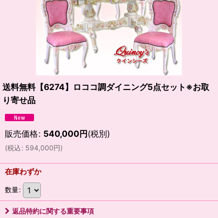
送料無料【6274】ロココ調ダイニング5点セット※お取
り寄せ品
販売価格
:
540,000
円
(税別)
(
税込
:
594,000
円
)
在庫わずか
数量
:
返品特約に関する重要事項