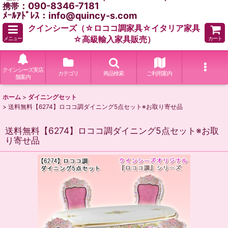
：090-8346-7181
携帯
ﾒｰﾙｱﾄﾞﾚｽ：info@quincy-s.com
クインシーズ（☆ロココ調家具☆イタリア家具
☆高級輸入家具販売）
メニュー
カート
クインシーズ実店
カテゴリ
商品検索
ご利用案内
舗案内
ホーム
>
ダイニングセット
>
送料無料【6274】ロココ調ダイニング5点セット※お取り寄せ品
送料無料【6274】ロココ調ダイニング5点セット※お取
り寄せ品