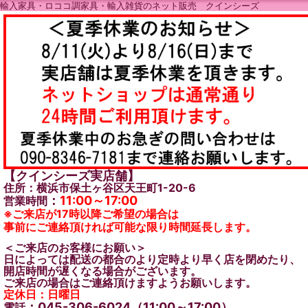
輸入家具・ロココ調家具・輸入雑貨のネット販売 クインシーズ
【クインシーズ実店舗】
住所：横浜市保土ヶ谷区天王町1-20-6
：
11:00～17:00
営業時間
※ご来店が17時以降ご希望の場合は
事前にご連絡頂ければ可能な限り時間延長します。
＜ご来店のお客様にお願い＞
日によっては配送の都合のより定時より早く店を閉めたり、
開店時間が遅くなる場合がございます。
ご来店の場合はご連絡頂けますようお願いします。
定休日：日曜日
：045-306-6024（11:00～17:00）
電話