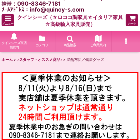
：090-8346-7181
携帯
ﾒｰﾙｱﾄﾞﾚｽ：info@quincy-s.com
クインシーズ（☆ロココ調家具☆イタリア家具
☆高級輸入家具販売）
メニュー
カート
クインシーズ実店
カテゴリ
商品検索
ご利用案内
舗案内
ホーム
>
♪スタッフ・オススメ商品♪
>
温熱布団／健康グッズ