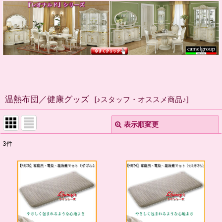
温熱布団／健康グッズ
[
♪スタッフ・オススメ商品♪
]
表示順変更
閉じる
3
件
表示数
:
並び順
:
絞り込む