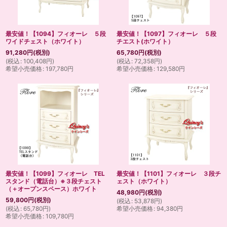
最安値！【1094】フィオーレ ５段
最安値！【1097】フィオーレ ５段
ワイドチェスト（ホワイト）
チエスト(ホワイト）
91,280
円
(税別)
65,780
円
(税別)
(
税込
:
100,408
円
)
(
税込
:
72,358
円
)
希望小売価格
:
197,780
円
希望小売価格
:
129,580
円
最安値！【1099】フィオーレ TEL
最安値！【1101】フィオーレ ３段チ
スタンド（電話台）※３段チェスト
ェスト（ホワイト）
（＋オープンスペース）ホワイト
48,980
円
(税別)
59,800
円
(税別)
(
税込
:
53,878
円
)
(
税込
:
65,780
円
)
希望小売価格
:
94,380
円
希望小売価格
:
109,780
円