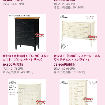
(
税込
:
84,537
円
)
(
税込
:
29,480
円
)
希望小売価格
:
59,180
円
最安値！送料無料！【4879】４段チ
最安値！【1096】フィオーレ ３段
ェスト ブロカンテ・シリーズ
ワイドチェスト（ホワイト）
19,800
円
(税別)
73,600
円
(税別)
(
税込
:
21,780
円
)
(
税込
:
80,960
円
)
希望小売価格
:
43,780
円
希望小売価格
:
151,580
円