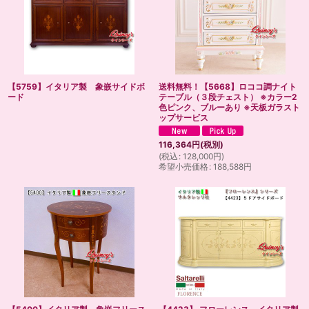
【5759】イタリア製 象嵌サイドボ
送料無料！【5668】ロココ調ナイト
ード
テーブル（３段チェスト） ※カラー2
色ピンク、ブルーあり ※天板ガラスト
ップサービス
116,364
円
(税別)
(
税込
:
128,000
円
)
希望小売価格
:
188,588
円