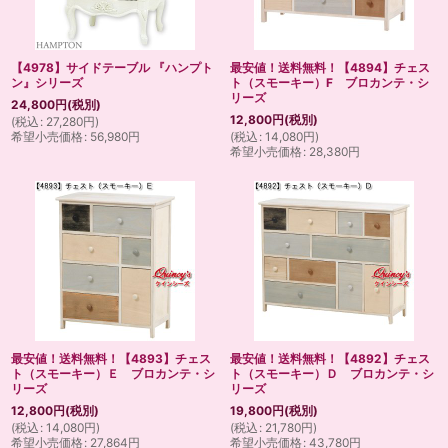
【4978】サイドテーブル 『ハンプト
最安値！送料無料！【4894】チェス
ン』シリーズ
ト（スモーキー）F ブロカンテ・シ
リーズ
24,800
円
(税別)
12,800
円
(税別)
(
税込
:
27,280
円
)
希望小売価格
:
56,980
円
(
税込
:
14,080
円
)
希望小売価格
:
28,380
円
最安値！送料無料！【4893】チェス
最安値！送料無料！【4892】チェス
ト（スモーキー）Ｅ ブロカンテ・シ
ト（スモーキー）Ｄ ブロカンテ・シ
リーズ
リーズ
12,800
円
(税別)
19,800
円
(税別)
(
税込
:
14,080
円
)
(
税込
:
21,780
円
)
希望小売価格
:
27,864
円
希望小売価格
:
43,780
円