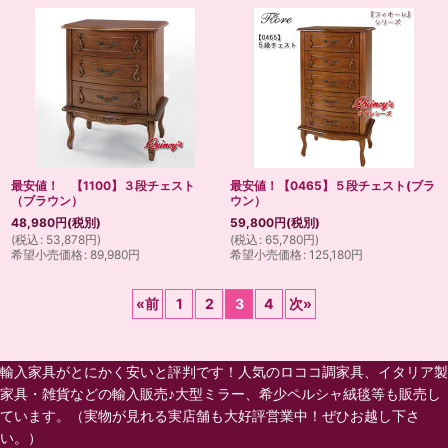
最安値！ 【1100】３段チェスト
最安値！【0465】５段チェスト(ブラ
（ブラウン）
ウン）
48,980
円
(税別)
59,800
円
(税別)
(
税込
:
53,878
円
)
(
税込
:
65,780
円
)
希望小売価格
:
89,980
円
希望小売価格
:
125,180
円
«
前
1
2
3
4
次
»
輸入家具がとにかく安いと評判です！人気のロココ調家具、イタリア製
家具・雑貨などの輸入販売♪大型ミラー、希少ペルシャ絨毯等も販売し
ています。（実物が見れる実店舗も大好評営業中！ぜひお越し下さ
い。）