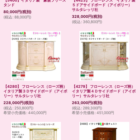
【5400】イタリア製 象嵌フリース
【4423】 フローレンス イタリア製
タンド
５ドアサイドボード（アイボリー）
サルタレッリ社
80,000
円
(税別)
328,000
円
(税別)
(
税込
:
88,000
円
)
(
税込
:
360,800
円
)
【4280】 フローレンス（ローズ柄）
【4279】 フローレンス（ローズ柄）
イタリア製３Ｄサイドボード（アイボ
イタリア製４Ｄサイドボード（アイボ
リー）サルタレッリ社
リー）サルタレッリ社
228,000
円
(税別)
263,000
円
(税別)
(
税込
:
250,800
円
)
(
税込
:
289,300
円
)
希望小売価格
:
440,000
円
希望小売価格
:
451,000
円