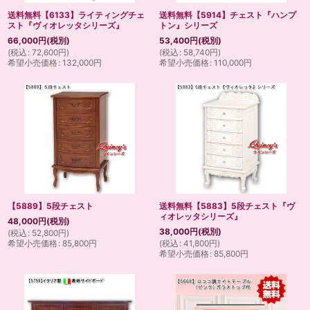
送料無料【6133】ライティングチェ
送料無料【5914】チェスト『ハンプ
スト『ヴィオレッタシリーズ』
トン』シリーズ
66,000
円
(税別)
53,400
円
(税別)
(
税込
:
72,600
円
)
(
税込
:
58,740
円
)
希望小売価格
:
132,000
円
希望小売価格
:
110,000
円
【5889】5段チェスト
送料無料【5883】5段チェスト『ヴ
ィオレッタシリーズ』
48,000
円
(税別)
38,000
円
(税別)
(
税込
:
52,800
円
)
希望小売価格
:
85,800
円
(
税込
:
41,800
円
)
希望小売価格
:
85,800
円