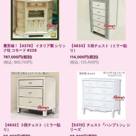
最安値！【4376】 イタリア製 シリッ
【4833】５段チェスト（ミラー貼
ク社 コモード #228
り）
787,000
円
(税別)
114,000
円
(税別)
(
税込
:
865,700
円
)
(
税込
:
125,400
円
)
【4832】３段チェスト（ミラー貼
【5370】チェスト『ハンプトン』シ
り）
リーズ