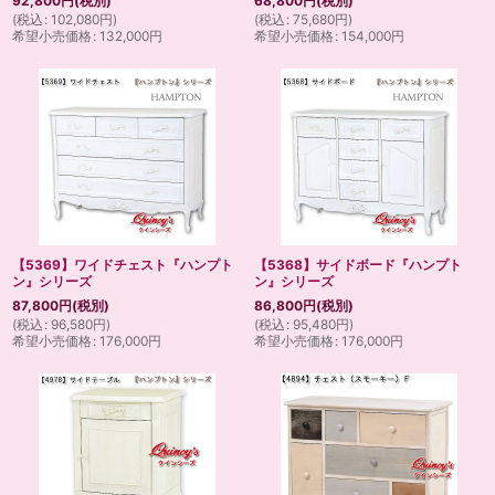
92,800
円
(税別)
68,800
円
(税別)
(
税込
:
102,080
円
)
(
税込
:
75,680
円
)
希望小売価格
:
132,000
円
希望小売価格
:
154,000
円
【5369】ワイドチェスト『ハンプト
【5368】サイドボード『ハンプト
ン』シリーズ
ン』シリーズ
87,800
円
(税別)
86,800
円
(税別)
(
税込
:
96,580
円
)
(
税込
:
95,480
円
)
希望小売価格
:
176,000
円
希望小売価格
:
176,000
円