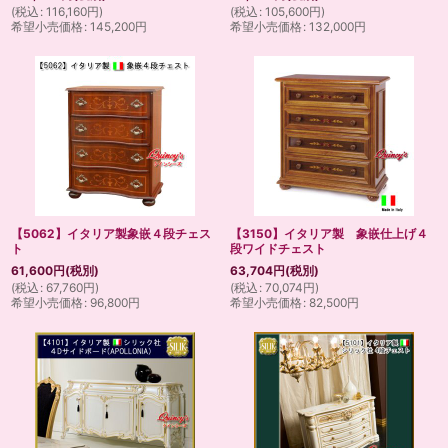
(
税込
:
116,160
円
)
(
税込
:
105,600
円
)
希望小売価格
:
145,200
円
希望小売価格
:
132,000
円
【5062】イタリア製象嵌４段チェス
【3150】イタリア製 象嵌仕上げ４
ト
段ワイドチェスト
61,600
円
(税別)
63,704
円
(税別)
(
税込
:
67,760
円
)
(
税込
:
70,074
円
)
希望小売価格
:
96,800
円
希望小売価格
:
82,500
円