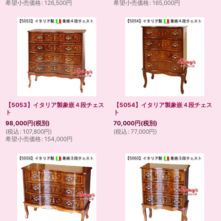
希望小売価格
:
126,500
円
希望小売価格
:
165,000
円
【5053】イタリア製象嵌４段チェス
【5054】イタリア製象嵌４段チェス
ト
ト
98,000
円
(税別)
70,000
円
(税別)
(
税込
:
107,800
円
)
(
税込
:
77,000
円
)
希望小売価格
:
154,000
円