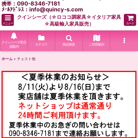
：090-8346-7181
携帯
ﾒｰﾙｱﾄﾞﾚｽ：info@quincy-s.com
クインシーズ（☆ロココ調家具☆イタリア家具
☆高級輸入家具販売）
メニュー
カート
クインシーズ実店
カテゴリ
商品検索
ご利用案内
舗案内
ホーム
>
チェスト他