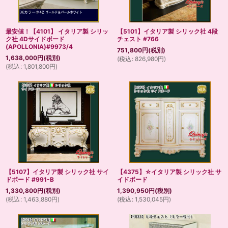
最安値！【4101】 イタリア製 シリッ
【5101】イタリア製 シリック社 4段
ク社 4Dサイドボード
チェスト #766
(APOLLONIA)#9973/4
751,800
円
(税別)
1,638,000
円
(税別)
(
税込
:
826,980
円
)
(
税込
:
1,801,800
円
)
【5107】イタリア製 シリック社 サイ
【4375】☆イタリア製 シリック社 サ
ドボード #991-B
イドボード
1,330,800
円
(税別)
1,390,950
円
(税別)
(
税込
:
1,463,880
円
)
(
税込
:
1,530,045
円
)