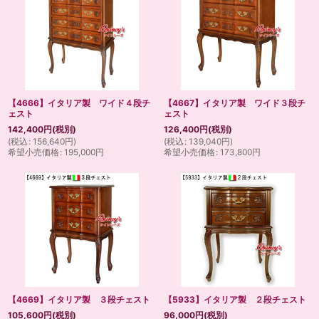
【4666】イタリア製 ワイド４段チ
【4667】イタリア製 ワイド３段チ
ェスト
ェスト
142,400
円
(税別)
126,400
円
(税別)
(
税込
:
156,640
円
)
(
税込
:
139,040
円
)
希望小売価格
:
195,000
円
希望小売価格
:
173,800
円
【4669】イタリア製 ３段チェスト
【5933】イタリア製 ２段チェスト
105,600
円
(税別)
96,000
円
(税別)