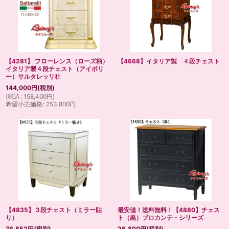
【4281】 フローレンス（ローズ柄）
【4668】イタリア製 ４段チェスト
イタリア製４段チェスト（アイボリ
ー）サルタレッリ社
144,000
円
(税別)
(
税込
:
158,400
円
)
希望小売価格
:
253,800
円
【4835】３段チェスト（ミラー貼
最安値！送料無料！【4880】チェス
り）
ト（黒）ブロカンテ・シリーズ
76,852
円
(税別)
26,800
円
(税別)