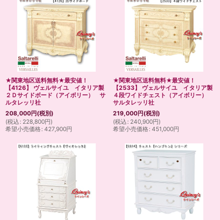
★関東地区送料無料★最安値！
★関東地区送料無料★最安値！
【4126】 ヴェルサイユ イタリア製
【2533】 ヴェルサイユ イタリア製
２Ｄサイドボード（アイボリー） サ
４段ワイドチェスト（アイボリー）
ルタレッリ社
サルタレッリ社
208,000
円
(税別)
219,000
円
(税別)
(
税込
:
228,800
円
)
(
税込
:
240,900
円
)
希望小売価格
:
427,900
円
希望小売価格
:
451,000
円