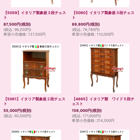
【5059】イタリア製象嵌３段チェス
【5060】イタリア製象嵌３段チェス
ト
ト
87,500
円
(税別)
69,800
円
(税別)
(
税込
:
96,250
円
)
(
税込
:
76,780
円
)
希望小売価格
:
137,500
円
希望小売価格
:
110,000
円
【5061】イタリア製象嵌２段チェス
【4665】イタリア製 ワイド５段チ
ト
ェスト
55,000
円
(税別)
156,000
円
(税別)
(
税込
:
60,500
円
)
(
税込
:
171,600
円
)
希望小売価格
:
214,500
円