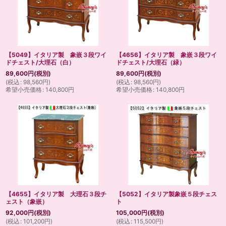
【5049】イタリア製 象嵌３段ワイ
【4656】イタリア製 象嵌３段ワイ
ドチェスト/大理石（白）
ドチェスト/大理石（緑）
89,600
円
(税別)
89,600
円
(税別)
(
税込
:
98,560
円
)
(
税込
:
98,560
円
)
希望小売価格
:
140,800
円
希望小売価格
:
140,800
円
【4655】イタリア製 大理石３段チ
【5052】イタリア製象嵌５段チェス
ェスト（象嵌）
ト
92,000
円
(税別)
105,000
円
(税別)
(
税込
:
101,200
円
)
(
税込
:
115,500
円
)