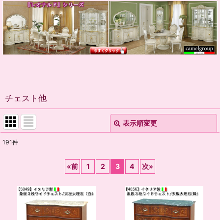
チェスト他
表示順変更
閉じる
191
件
表示数
:
«
前
1
2
3
4
次
»
並び順
:
絞り込む