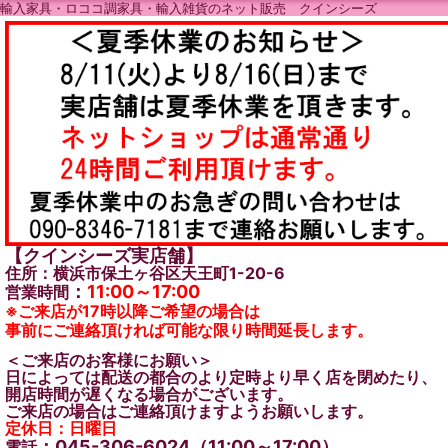
輸入家具・ロココ調家具・輸入雑貨のネット販売 クインシーズ
【クインシーズ実店舗】
住所：横浜市保土ヶ谷区天王町1-20-6
：
11:00～17:00
営業時間
※ご来店が17時以降ご希望の場合は
事前にご連絡頂ければ可能な限り時間延長します。
＜ご来店のお客様にお願い＞
日によっては配送の都合のより定時より早く店を閉めたり、
開店時間が遅くなる場合がございます。
ご来店の場合はご連絡頂けますようお願いします。
定休日：日曜日
：045-306-6024（11:00～17:00）
電話