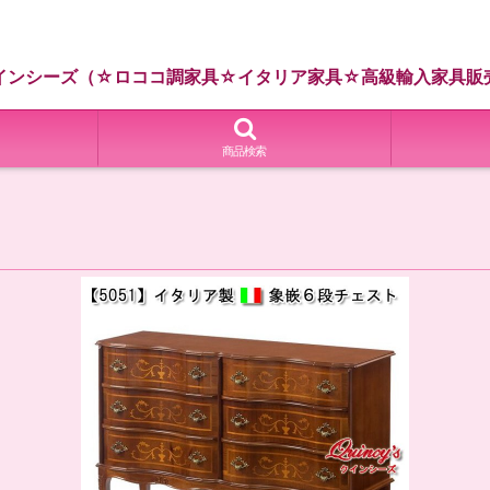
インシーズ（☆ロココ調家具☆イタリア家具☆高級輸入家具販
商品検索