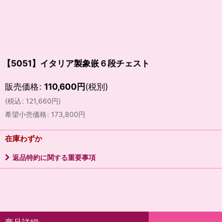
【5051】イタリア製象嵌６段チェスト
販売価格
:
110,600
円
(税別)
(
税込
:
121,660
円
)
希望小売価格
:
173,800
円
在庫わずか
返品特約に関する重要事項