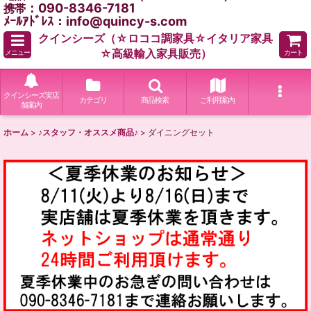
：090-8346-7181
携帯
ﾒｰﾙｱﾄﾞﾚｽ：info@quincy-s.com
クインシーズ（☆ロココ調家具☆イタリア家具
☆高級輸入家具販売）
メニュー
カート
クインシーズ実店
カテゴリ
商品検索
ご利用案内
舗案内
ホーム
>
♪スタッフ・オススメ商品♪
>
ダイニングセット