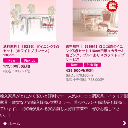
送料無料！【6236】ダイニング5点
送料無料！【5664】ロココ調ダイニ
セット（ホワイトプリンセス）
ング5点セット 110cm円形 ※カラー2
130cm
色ピンク、ブルーあり ※ガラストップ
サービス
172,500
円
(税別)
435,600
円
(税別)
(
税込
:
189,750
円
)
(
税込
:
479,160
円
)
希望小売価格
:
728,000
円
輸入家具がとにかく安いと評判です！人気のロココ調家具、イタリア製
家具・雑貨などの輸入販売♪大型ミラー、希少ペルシャ絨毯等も販売し
ています。（実物が見れる実店舗も大好評営業中！ぜひお越し下さ
い。）
ホーム