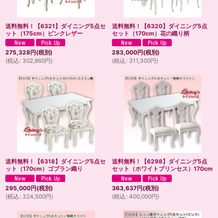
送料無料！【6321】ダイニング5点セ
送料無料！【6320】ダイニング5点
ット（175cm）ピンクレザー
セット（170cm）花の織り柄
275,328
円
(税別)
283,000
円
(税別)
(
税込
:
302,860
円
)
(
税込
:
311,300
円
)
送料無料！【6318】ダイニング5点セ
送料無料！【6298】ダイニング5点
ット（170cm）ゴブラン織り
セット（ホワイトプリンセス）170cm
295,000
円
(税別)
363,637
円
(税別)
(
税込
:
324,500
円
)
(
税込
:
400,000
円
)