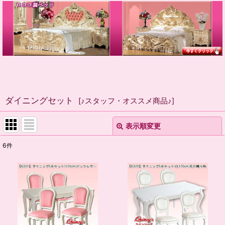
ダイニングセット
[
♪スタッフ・オススメ商品♪
]
表示順変更
閉じる
6
件
表示数
:
並び順
:
絞り込む