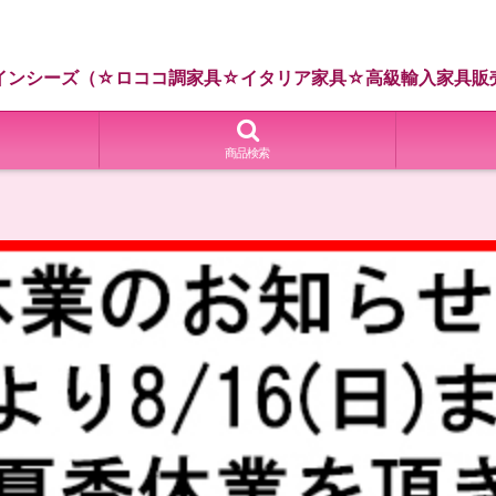
インシーズ（☆ロココ調家具☆イタリア家具☆高級輸入家具販
商品検索