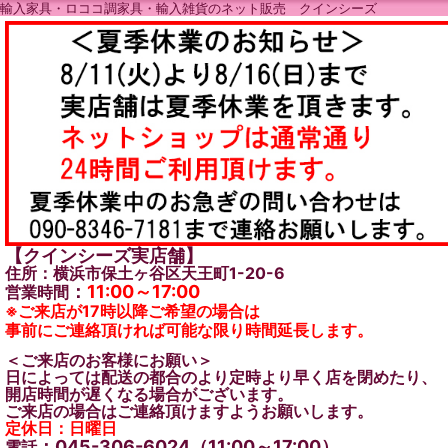
輸入家具・ロココ調家具・輸入雑貨のネット販売 クインシーズ
【クインシーズ実店舗】
住所：横浜市保土ヶ谷区天王町1-20-6
：
11:00～17:00
営業時間
※ご来店が17時以降ご希望の場合は
事前にご連絡頂ければ可能な限り時間延長します。
＜ご来店のお客様にお願い＞
日によっては配送の都合のより定時より早く店を閉めたり、
開店時間が遅くなる場合がございます。
ご来店の場合はご連絡頂けますようお願いします。
定休日：日曜日
：045-306-6024（11:00～17:00）
電話