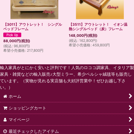
【3011】アウトレット！ シングル
【3511】アウトレット！ イオン温
ベッドフレーム
熱シングルベッド（炭）フレーム
148,000
円
(税別)
(
税込
:
162,800
円
)
88,000
円
(税別)
希望小売価格
:
459,800
円
(
税込
:
96,800
円
)
希望小売価格
:
217,800
円
輸入家具がとにかく安いと評判です！人気のロココ調家具、イタリア製
家具・雑貨などの輸入販売♪大型ミラー、希少ペルシャ絨毯等も販売し
ています。（実物が見れる実店舗も大好評営業中！ぜひお越し下さ
い。）
ホーム
ショッピングカート
マイページ
最近チェックしたアイテム