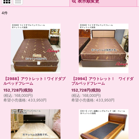
表示順変更
閉じる
4
件
表示数
:
並び順
:
絞り込む
【2988】アウトレット！ワイドダブ
【2994】アウトレット！ ワイドダ
ルベッドフレーム
ブルベッドフレーム
152,728
円
(税別)
152,728
円
(税別)
(
税込
:
168,000
円
)
(
税込
:
168,000
円
)
希望小売価格
:
433,950
円
希望小売価格
:
433,950
円