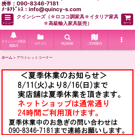
：090-8346-7181
携帯
ﾒｰﾙｱﾄﾞﾚｽ：info@quincy-s.com
クインシーズ（☆ロココ調家具☆イタリア家具
☆高級輸入家具販売）
メニュー
カート
クインシーズ実店
カテゴリ
商品検索
ご利用案内
舗案内
ホーム
>
アウトレットコーナー