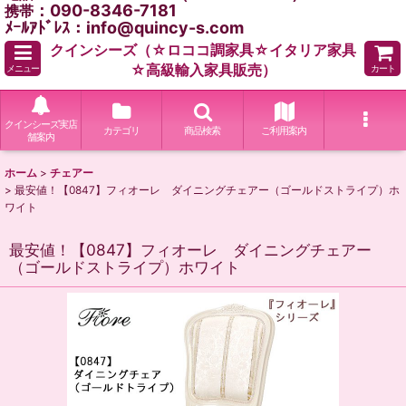
：090-8346-7181
携帯
ﾒｰﾙｱﾄﾞﾚｽ：info@quincy-s.com
クインシーズ（☆ロココ調家具☆イタリア家具
☆高級輸入家具販売）
メニュー
カート
クインシーズ実店
カテゴリ
商品検索
ご利用案内
舗案内
ホーム
>
チェアー
>
最安値！【0847】フィオーレ ダイニングチェアー（ゴールドストライプ）ホ
ワイト
最安値！【0847】フィオーレ ダイニングチェアー
（ゴールドストライプ）ホワイト