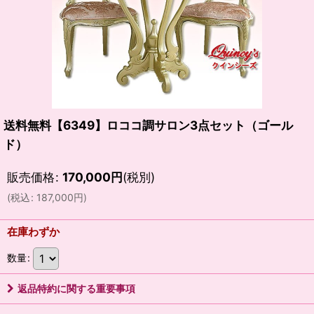
送料無料【6349】ロココ調サロン3点セット（ゴール
ド）
販売価格
:
170,000
円
(税別)
(
税込
:
187,000
円
)
在庫わずか
数量
:
返品特約に関する重要事項