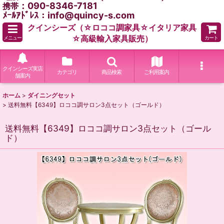
：090-8346-7181
携帯
ﾒｰﾙｱﾄﾞﾚｽ：info@quincy-s.com
クインシーズ（☆ロココ調家具☆イタリア家具
☆高級輸入家具販売）
メニュー
カート
クインシーズ実店
カテゴリ
商品検索
ご利用案内
舗案内
ホーム
>
ダイニングセット
>
送料無料【6349】ロココ調サロン3点セット（ゴールド）
送料無料【6349】ロココ調サロン3点セット（ゴール
ド）