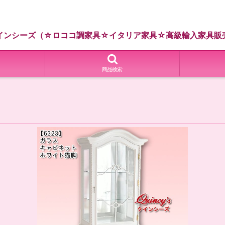
インシーズ（☆ロココ調家具☆イタリア家具☆高級輸入家具販
商品検索