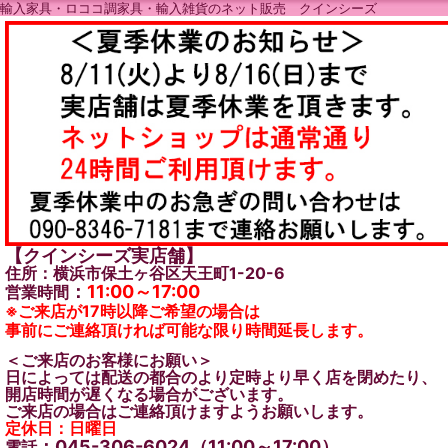
輸入家具・ロココ調家具・輸入雑貨のネット販売 クインシーズ
【クインシーズ実店舗】
住所：横浜市保土ヶ谷区天王町1-20-6
：
11:00～17:00
営業時間
※ご来店が17時以降ご希望の場合は
事前にご連絡頂ければ可能な限り時間延長します。
＜ご来店のお客様にお願い＞
日によっては配送の都合のより定時より早く店を閉めたり、
開店時間が遅くなる場合がございます。
ご来店の場合はご連絡頂けますようお願いします。
定休日：日曜日
：045-306-6024（11:00～17:00）
電話