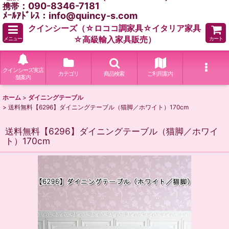
：090-8346-7181
携帯
ﾒｰﾙｱﾄﾞﾚｽ：info@quincy-s.com
クインシーズ（☆ロココ調家具☆イタリア家具
☆高級輸入家具販売）
メニュー
カート
クインシーズ実店
カテゴリ
商品検索
ご利用案内
舗案内
ホーム
>
ダイニングテーブル
>
送料無料【6296】ダイニングテーブル（猫脚／ホワイト）170cm
送料無料【6296】ダイニングテーブル（猫脚／ホワイ
ト）170cm