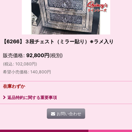
【6266】３段チェスト（ミラー貼り）※ラメ入り
販売価格
:
92,800
円
(税別)
(
税込
:
102,080
円
)
希望小売価格
:
140,800
円
在庫わずか
返品特約に関する重要事項
お問い合わせ