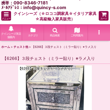
：090-8346-7181
携帯
ﾒｰﾙｱﾄﾞﾚｽ：info@quincy-s.com
クインシーズ（☆ロココ調家具☆イタリア家具
☆高級輸入家具販売）
メニュー
カート
クインシーズ実店
カテゴリ
商品検索
ご利用案内
舗案内
ホーム
>
チェスト他
>
【6266】３段チェスト（ミラー貼り）※ラメ入り
【6266】３段チェスト（ミラー貼り）※ラメ入り