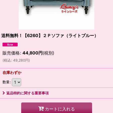
送料無料！【6260】２Ｐソファ（ライトブルー）
販売価格
:
44,800
円
(税別)
(
税込
:
49,280
円
)
在庫わずか
数量
:
返品特約に関する重要事項
カートに入れる