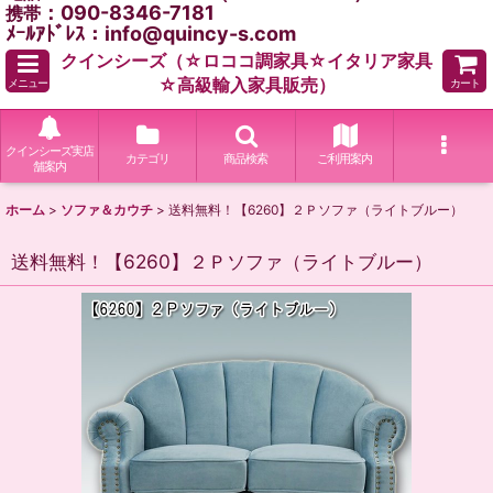
：090-8346-7181
携帯
ﾒｰﾙｱﾄﾞﾚｽ：info@quincy-s.com
クインシーズ（☆ロココ調家具☆イタリア家具
☆高級輸入家具販売）
メニュー
カート
クインシーズ実店
カテゴリ
商品検索
ご利用案内
舗案内
ホーム
>
ソファ＆カウチ
>
送料無料！【6260】２Ｐソファ（ライトブルー）
送料無料！【6260】２Ｐソファ（ライトブルー）