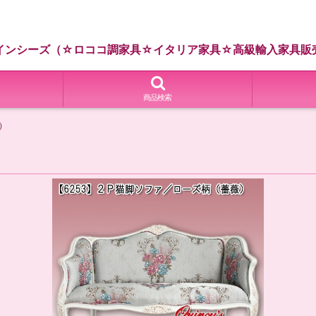
インシーズ（☆ロココ調家具☆イタリア家具☆高級輸入家具販
商品検索
）