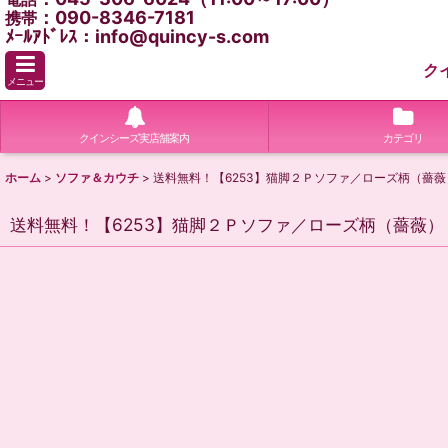
：090-8346-7181
携帯
ﾒｰﾙｱﾄﾞﾚｽ：info@quincy-s.com
ク
メニュー
クインシーズ実店舗案内
カテゴリ
ホーム
>
ソファ＆カウチ
>
送料無料！【6253】猫脚２Ｐソファ／ローズ柄（薔薇
送料無料！【6253】猫脚２Ｐソファ／ローズ柄（薔薇）