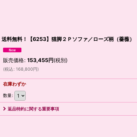
送料無料！【6253】猫脚２Ｐソファ／ローズ柄（薔薇）
販売価格
:
153,455
円
(税別)
(
税込
:
168,800
円
)
在庫わずか
数量
:
返品特約に関する重要事項