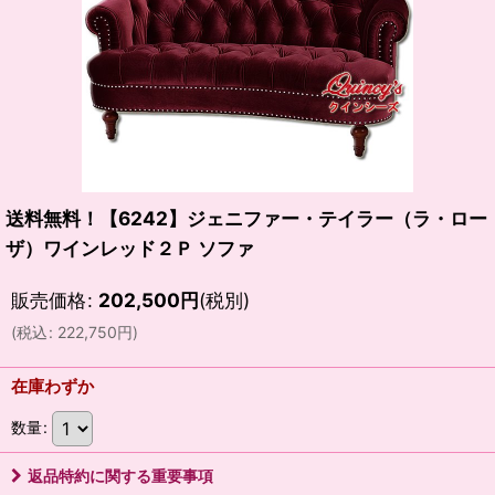
送料無料！【6242】ジェニファー・テイラー（ラ・ロー
ザ）ワインレッド２Ｐ ソファ
販売価格
:
202,500
円
(税別)
(
税込
:
222,750
円
)
在庫わずか
数量
:
返品特約に関する重要事項