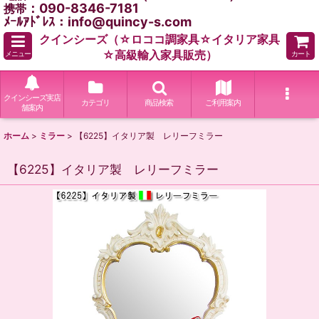
：090-8346-7181
携帯
ﾒｰﾙｱﾄﾞﾚｽ：info@quincy-s.com
クインシーズ（☆ロココ調家具☆イタリア家具
☆高級輸入家具販売）
メニュー
カート
クインシーズ実店
カテゴリ
商品検索
ご利用案内
舗案内
ホーム
>
ミラー
>
【6225】イタリア製 レリーフミラー
【6225】イタリア製 レリーフミラー