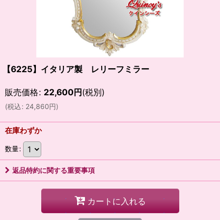
【6225】イタリア製 レリーフミラー
販売価格
:
22,600
円
(税別)
(
税込
:
24,860
円
)
在庫わずか
数量
:
返品特約に関する重要事項
カートに入れる