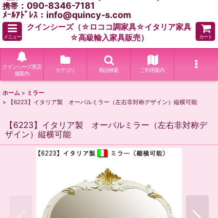
：090-8346-7181
携帯
ﾒｰﾙｱﾄﾞﾚｽ：info@quincy-s.com
クインシーズ（☆ロココ調家具☆イタリア家具
☆高級輸入家具販売）
メニュー
カート
クインシーズ実店
カテゴリ
商品検索
ご利用案内
舗案内
ホーム
>
ミラー
>
【6223】イタリア製 オーバルミラー（左右非対称デザイン）縦横可能
【6223】イタリア製 オーバルミラー（左右非対称デ
ザイン）縦横可能