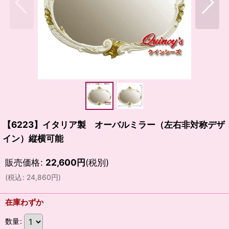
【6223】イタリア製 オーバルミラー（左右非対称デザ
イン）縦横可能
販売価格
:
22,600
円
(税別)
(
税込
:
24,860
円
)
在庫わずか
数量
: