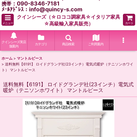
：090-8346-7181
携帯
ﾒｰﾙｱﾄﾞﾚｽ：info@quincy-s.com
クインシーズ（☆ロココ調家具☆イタリア家具
☆高級輸入家具販売）
メニュー
カート
クインシーズ実店
カテゴリ
商品検索
ご利用案内
舗案内
ホーム
>
マントルピース
>
送料無料【6191】 ロイドグランデ社(23インチ）電気式暖炉（テニソンホワイ
ト） マントルピース
送料無料【6191】 ロイドグランデ社(23インチ）電気式
暖炉（テニソンホワイト） マントルピース