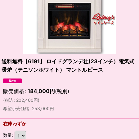
送料無料【6191】 ロイドグランデ社(23インチ）電気式
暖炉（テニソンホワイト） マントルピース
販売価格
:
184,000
円
(税別)
(
税込
:
202,400
円
)
希望小売価格
:
253,000
円
在庫わずか
数量
: