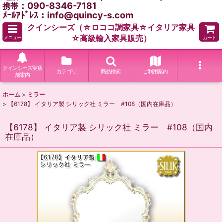
：090-8346-7181
携帯
ﾒｰﾙｱﾄﾞﾚｽ：info@quincy-s.com
クインシーズ（☆ロココ調家具☆イタリア家具
☆高級輸入家具販売）
メニュー
カート
クインシーズ実店
カテゴリ
商品検索
ご利用案内
舗案内
ホーム
>
ミラー
>
【6178】 イタリア製 シリック社 ミラー #108（国内在庫品）
【6178】 イタリア製 シリック社 ミラー #108（国内
在庫品）